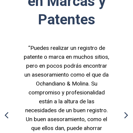
en Marcas y
Patentes
r un registro de
“Hemos realizado la solicitud
en muchos sitios,
una patente, el trato y la aten
odrás encontrar
han sido muy buenos. Destaca
o como el que da
buen hacer de Sandra Ortuza
& Molina. Su
muy profesional, puliendo deta
rofesionalidad
y siempre aportando solucion
ltura de las
Iranzu Rafa
n buen registro.


miento, como el
 puede ahorrar